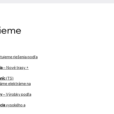
vieme
tujeme riešenia podľa
ia
– Nové trasy +
níc
(TS)
árne elektrárne na
ov
– Výrobky podľa
cia
vysokého a