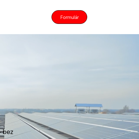
Formulár
– bez