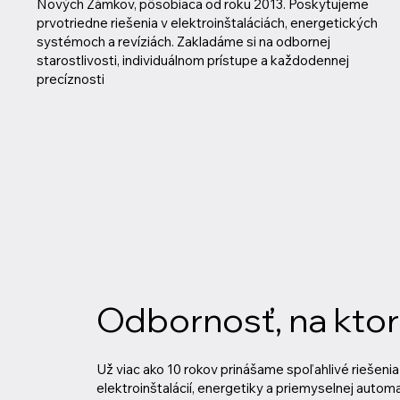
Nových Zámkov, pôsobiaca od roku 2013. Poskytujeme
prvotriedne riešenia v elektroinštaláciách, energetických
systémoch a revíziách. Zakladáme si na odbornej
starostlivosti, individuálnom prístupe a každodennej
precíznosti
Odbornosť, na kto
Už viac ako 10 rokov prinášame spoľahlivé riešenia 
elektroinštalácií, energetiky a priemyselnej automa