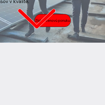
ov v kvalite.
Získať cenovú ponuku