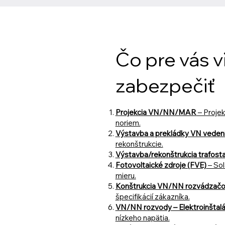
Čo pre vás 
zabezpečiť
Projekcia VN/NN/MAR
– Projek
noriem.
Výstavba a prekládky VN veden
rekonštrukcie.
Výstavba/rekonštrukcia trafosta
Fotovoltaické zdroje (FVE)
– Sol
mieru.
Konštrukcia VN/NN rozvádzač
špecifikácií zákazníka.
VN/NN rozvody – Elektroinštalá
nízkeho napätia.