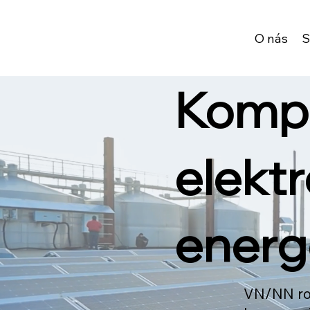
O nás
S
Komp
elektr
energ
VN/NN roz