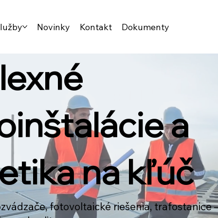
lužby
Novinky
Kontakt
Dokumenty
lexné
oinštalácie a
etika na kľúč
vádzače, fotovoltaické riešenia, trafostanice 