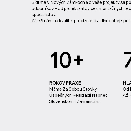
Sídlime v Nových Zámkoch a o vaše projekty sa pos
odborníkov – od projektantov cez montážnych tec
špecialistov.
Záleží nám na kvalite, precíznosti a dlhodobej spolu
10+
ROKOV PRAXE
HL
Máme Za Sebou Stovky
Od 
Úspešných Realizácií Naprieč
Až P
Slovenskom I Zahraničím.