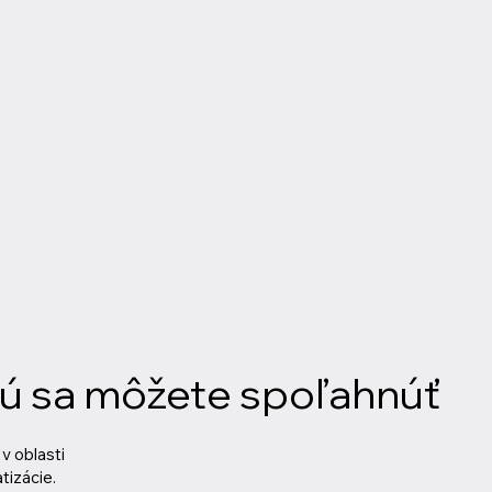
rú sa môžete spoľahnúť
v oblasti
tizácie.