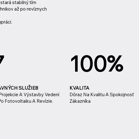
tará stabilný tím
hnikov až po revíznych
práci.
7
100%
AVNÝCH SLUŽIEB
KVALITA
Projekcie A Výstavby Vedení
Dôraz Na Kvalitu A Spokojnosť
o Fotovoltaiku A Revízie.
Zákazníka