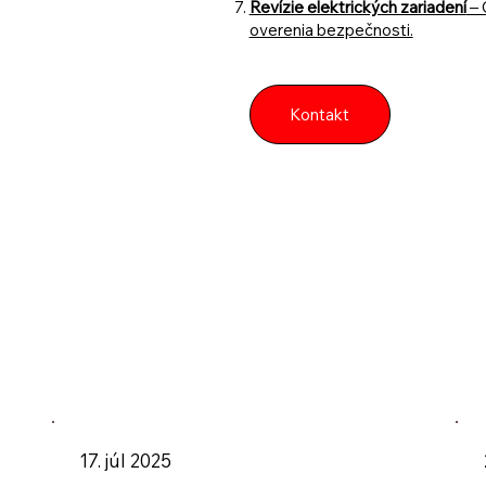
Revízie elektrických zariadení
– 
overenia bezpečnosti.
Kontakt
17. júl 2025