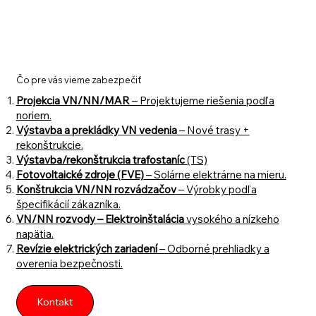
Čo pre vás vieme zabezpečiť
Projekcia VN/NN/MAR
– Projektujeme riešenia podľa
noriem.
Výstavba a prekládky VN vedenia
– Nové trasy +
rekonštrukcie.
Výstavba/rekonštrukcia trafostaníc
(TS)
Fotovoltaické zdroje (FVE)
– Solárne elektrárne na mieru.
Konštrukcia VN/NN rozvádzačov
– Výrobky podľa
špecifikácií zákazníka.
VN/NN rozvody – Elektroinštalácia
vysokého a nízkeho
napätia.
Revízie elektrických zariadení
– Odborné prehliadky a
overenia bezpečnosti.
Kontakt