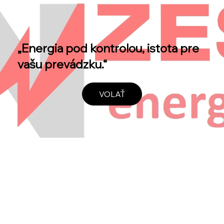
„Energia pod kontrolou, istota pre
vašu prevádzku.“
VOLAŤ