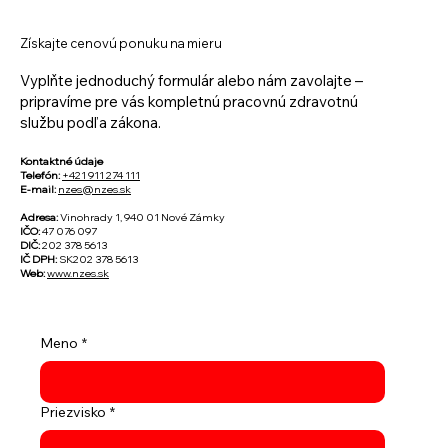
Získajte cenovú ponuku na mieru
Vyplňte jednoduchý formulár alebo nám zavolajte –
pripravíme pre vás kompletnú pracovnú zdravotnú
službu podľa zákona.
Kontaktné údaje
Telefón:
+421 911 274 111
E-mail:
nzes@nzes.sk
Adresa:
Vinohrady 1, 940 01 Nové Zámky
IČO:
47 076 097
DIČ:
202 378 5613
IČ DPH:
SK202 378 5613
Web:
www.nzes.sk
Meno
*
Priezvisko
*