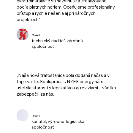
elektroinštalácie sú navrhnuté a zrealizované
podľa platných noriem. Oceňujeme profesionálny
prístup a rýchle riešenia aj pri náročných
projektoch.“
Mária K.
technický riaditeľ, výrobná
spoločnosť
„Naša nová trafostanica bola dodaná načas a v
top kvalite. Spolupráca s NZES energy nám
ušetrila starosti s legislatívou aj revíziami – všetko
zabezpečili za nás.“
Peter T.
konateľ, výrobno-logistická
spoločnosť