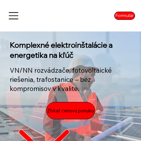
Formulár
Komplexné elektroinštalácie a
energetika na kľúč
VN/NN rozvádzače, fotovoltaické
riešenia, trafostanice – bez
kompromisov v kvalite.
Získať cenovú ponuku