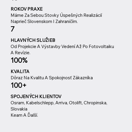
ROKOV PRAXE
Máme Za Sebou Stovky Úspešných Realizácií
Naprieč Slovenskom I Zahraničím.
7
HLAVNÝCH SLUŽIEB
Od Projekcie A Výstavby Vedení Až Po Fotovoltaiku
A Revízie.
100%
KVALITA
Dôraz Na Kvalitu A Spokojnosť Zákazníka
100+
SPOJENÝCH KLIENTOV
Osram, Kabelschlepp, Arriva, Otolift, Chropinska,
Slovakia
Keam A Ďalší.