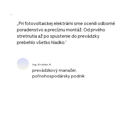
„Pri fotovoltaickej elektrárni sme ocenili odborné
poradenstvo a precíznu montáž. Od prvého
stretnutia až po spustenie do prevádzky
prebehlo všetko hladko.“
Ing. Kristián H.
prevádzkový manažér,
poľnohospodársky podnik