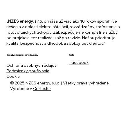
„NZES energy, s.r.o.
prináša už viac ako 10 rokov spoľahlivé
riešenia v oblasti elektroinštalácií, rozvádzačov, trafostaníc a
fotovoltaických zdrojov. Zabezpečujeme kompletné služby
od projekcie cez realizáciu až po revízie. Našou prioritou je
kvalita, bezpečnosť a dlhodobá spokojnosť klientov.“
Siete
Zásady ochrany osobných údajov
Facebook
Ochrana osobných údajov
Podmienky používania
Cookie
© 2025 NZES energy, s.r.o. | Všetky práva vyhradené.
Vyrobené v
Cortextur