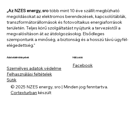
„Az NZES energy, sro
több mint 10 éve szállít megbízható
megoldásokat az elektromos berendezések, kapcsolótáblák,
transzformátorállomások és fotovoltaikus energiaforrások
területén. Teljes körű szolgáltatást nyújtunk a tervezéstől a
megvalósításon át az átdolgozásokig. Elsődleges
szempontunk a minőség, a biztonság és a hosszú távú ügyfél-
elégedettség.”
Hálózatok
Adatvédelmi irányelvek
Facebook
Személyes adatok védelme
Felhasználási feltételek
Sütik
© 2025 NZES energy, sro | Minden jog fenntartva.
Cortexturban
készült